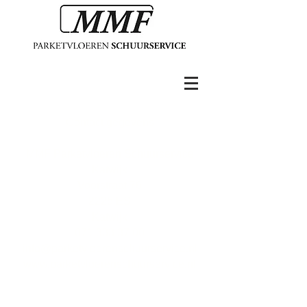
Contact gegevens
MMF Parketvloeren Schuurservice
Katwijk
Voorstraat 76
2225 ES
Katwijk
071 333 37 00
info@parketvloerenschuurservice.nl
www.parketvloerenschuurservice.nl