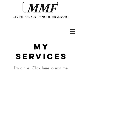
My
Services
I'm a title. ​Click here to edit me.
Voorstraat 76
2225 ES
Katwijk aan Zee